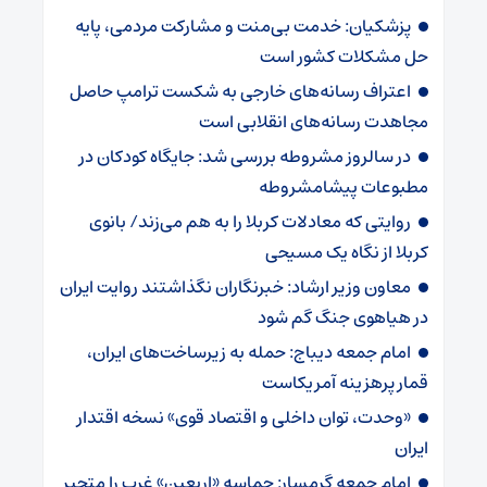
پزشکیان: خدمت بی‌منت و مشارکت مردمی، پایه
حل مشکلات کشور است
اعتراف رسانه‌های خارجی به شکست ترامپ حاصل
مجاهدت رسانه‌های انقلابی است
در سالروز مشروطه بررسی شد: جایگاه کودکان در
مطبوعات پیشامشروطه
روایتی که معادلات کربلا را به هم می‌زند/ بانوی
کربلا از نگاه یک مسیحی
معاون وزیر ارشاد: خبرنگاران نگذاشتند روایت ایران
در هیاهوی جنگ گم شود
امام جمعه دیباج: حمله به زیرساخت‌های ایران،
قمار پرهزینه آمریکاست
«وحدت، توان داخلی و اقتصاد قوی» نسخه اقتدار
ایران
امام جمعه گرمسار: حماسه «اربعین» غرب را متحیر