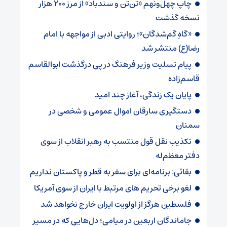
چاپ چهل‌ونهم «تن‌تن و سندباد» از مرز ۲۰۰ هزار
نسخه گذشت
«گاهِ گم‌شدگان»؛ روایتی ادبی از مواجهه با امام
رضا(ع) منتشر شد
پیام تسلیت وزیر فرهنگ در پی درگذشت ابوالقاسم
قاسم‌زاده
پایان یک زندگی، آغاز چند امید
دستگیری سارقان اموال عمومی و شخصی در
سمنان
تکذیب نقل قول منتسب به رهبر انقلاب از سوی
دفتر معظم‌له
بقائی: برنامه‌ای برای سفر به قطر و پاکستان نداریم
لغو برخی تحریم های مرتبط با ایران از سوی آمریکا
فلسطین هرگز از اولویت ایران خارج نخواهد شد
جاماندگان اربعین در میامی؛ دل‌هایی که در مسیر