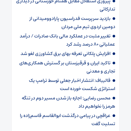
پیروزی استقلال مقابل همنام خوزستانی در دیداری
تدارکاتی
بازدید سرپرست فدراسیون پارادوومیدانی از
دومین اردوی تیم ملی مردان
تغییر مثبت در عملکرد مالی بانک صادرات / درآمد
عملیاتی ۸۰ درصد رشد کرد
افزایش پلکانی تعرفه بهای برق کشاورزی لغو شد
تاکید ایران و قرقیزستان بر گسترش همکاری‌های
تجاری و معدنی
قالیباف: انتشار اخبار جعلی توسط ترامپ یک
استراتژی شکست خورده است
محسن رضایی: اجازه باز شدن مسیر دوم در تنگه
هرمز را نخواهیم داد
عراقچی در پیامی درگذشت ابوالقاسم قاسم‌زاده را
تسلیت گفت