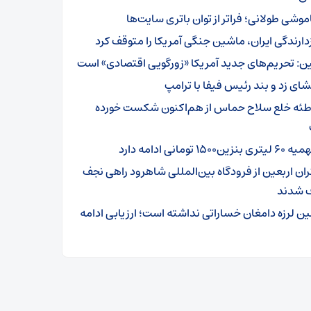
موشی طولانی؛ فراتر از توان باتری سایت‌ها
زدارندگی ایران، ماشین جنگی آمریکا را متوقف کرد
ن: تحریم‌های جدید آمریکا «زورگویی اقتصادی» است
شای زد و بند رئیس فیفا با ترامپ
طئه خلع سلاح حماس از هم‌اکنون شکست خورده
تری بنزین۱۵۰۰ تومانی ادامه دارد
ئران اربعین از فرودگاه بین‌المللی شاهرود راهی نجف
 شدند
ین لرزه دامغان خساراتی نداشته است؛ ارزیابی ادامه