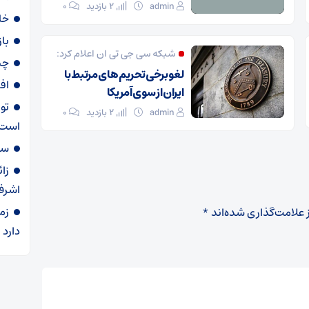
admin
2 بازدید
۰
خا
با
شبکه سی جی تی ان اعلام کرد:
چی
لغو برخی تحریم های مرتبط با
اف
ایران از سوی آمریکا
تو
admin
2 بازدید
۰
است
سهمیه ۶۰ لی
زا
اشرف
زم
 علامت‌گذاری شده‌اند
*
دارد