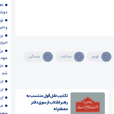
دوبار
و اجر
بر
اجرا
بر
تورم
ساخت
مسکن
مهدی
«ش
شد
ار
ار
تکذیب نقل قول منتسب به
ار
رهبر انقلاب از سوی دفتر
معظم‌له
سمنا