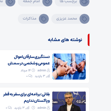
برچسب ها
امام جمعه
تح
محمد عزیزی
مذاکرات
نوشته های مشابه
دستگیری سارقان اموال
عمومی و شخصی در سمنان
admin
۱۴ مرداد
3 بازدید
۰
بقائی: برنامه‌ای برای سفر به قطر
و پاکستان نداریم
admin
3 بازدید
۰