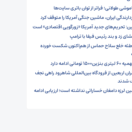
موشی طولانی؛ فراتر از توان باتری سایت‌ها
زدارندگی ایران، ماشین جنگی آمریکا را متوقف کرد
ن: تحریم‌های جدید آمریکا «زورگویی اقتصادی» است
شای زد و بند رئیس فیفا با ترامپ
طئه خلع سلاح حماس از هم‌اکنون شکست خورده
تری بنزین۱۵۰۰ تومانی ادامه دارد
ئران اربعین از فرودگاه بین‌المللی شاهرود راهی نجف
 شدند
ین لرزه دامغان خساراتی نداشته است؛ ارزیابی ادامه