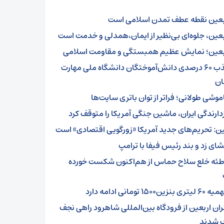
بعین نقطه عطف تمدن اسلامی است
بعین، جلوه‌ای بی‌نظیر از ایمان،همدلی و خدمت است
بعین؛ نمایش عظیم همبستگی و مقاومت اسلامی
جذب ۶۰ درصدی دانش‌آموختگان دانشگاه ملی مهارت
ن
موشی طولانی؛ فراتر از توان باتری سایت‌ها
زدارندگی ایران، ماشین جنگی آمریکا را متوقف کرد
ن: تحریم‌های جدید آمریکا «زورگویی اقتصادی» است
شای زد و بند رئیس فیفا با ترامپ
طئه خلع سلاح حماس از هم‌اکنون شکست خورده
تری بنزین۱۵۰۰ تومانی ادامه دارد
ئران اربعین از فرودگاه بین‌المللی شاهرود راهی نجف
 شدند