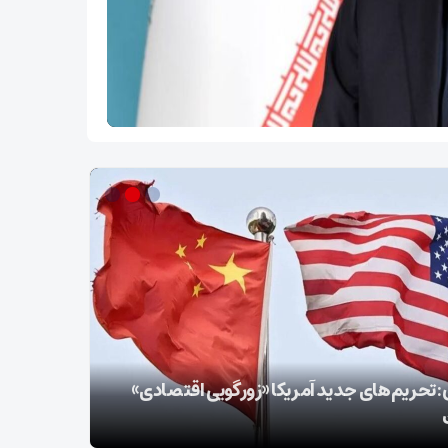
سپاه: ️
 تحریم‌های جدید آمریکا «زورگویی اقتصادی»
توطئه خلع
است