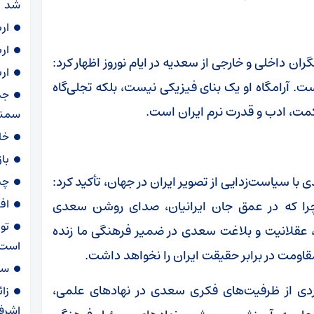
شد
ار
ار
ن داخلی و خارجی از سعدیه در ایام نوروز اظهار کرد:
ار
 آرامگاه او یک بنای فیزیکی نیست، بلکه تجلی‌گاه
مت، ادب و قدرت نرم ایران است.
سمنا
خا
با
ا سیاست‌زدایی از تصویر ایران در جهان، تأکید کرد:
چی
اف
را که در عمق جان ایرانیان، صدای روشن سعدی
تو
 عقلانیت و بلاغت سعدی در ضمیر فرهنگی ما زنده
است
ومت در برابر حقیقت ایران را نخواهد داشت.
سهمیه ۶۰ لی
بردی از ظرفیت‌های فکری سعدی در نهاد‌های علمی،
زا
اشرف