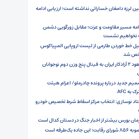
ین لرزه دامغان خساراتی نداشته است؛ ارزیابی ادامه
امه مسیر مقاومت و عزت؛ مقابل زورگویی دشمن
نخواهیم نشست
یل خط خوردن طارمی از لیست اروپایی المپیاکوس
ص شد
صعود ۲ آزادکار ایران به فینال پنج وزن دوم نوجوانان
میم جدید درباره پرونده چادرملو/ اعزام هیئت
 به AFC
اد نوسازی: انتخاب مرکز اسقاط شرط تخصیص خودرو
مان بورس بیشتر از اخبار جنگ در دستان کدال است
ای رقابت؛ این جاده یک‌طرفه است