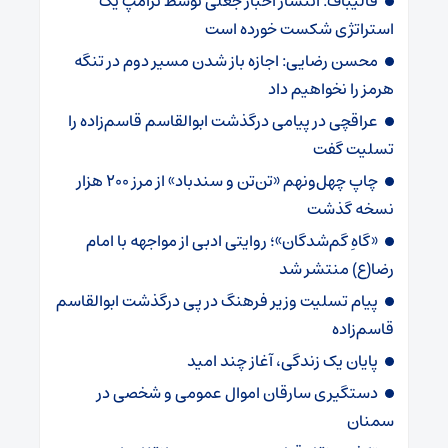
قالیباف: انتشار اخبار جعلی توسط ترامپ یک
استراتژی شکست خورده است
محسن رضایی: اجازه باز شدن مسیر دوم در تنگه
هرمز را نخواهیم داد
عراقچی در پیامی درگذشت ابوالقاسم قاسم‌زاده را
تسلیت گفت
چاپ چهل‌ونهم «تن‌تن و سندباد» از مرز ۲۰۰ هزار
نسخه گذشت
«گاهِ گم‌شدگان»؛ روایتی ادبی از مواجهه با امام
رضا(ع) منتشر شد
پیام تسلیت وزیر فرهنگ در پی درگذشت ابوالقاسم
قاسم‌زاده
پایان یک زندگی، آغاز چند امید
دستگیری سارقان اموال عمومی و شخصی در
سمنان