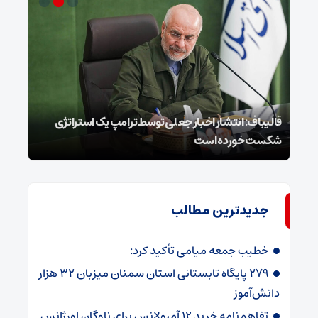
قالیباف: انتشار اخبار جعلی توسط ترامپ یک استراتژی
محسن
شکست خورده است
نخوا
جدیدترین مطالب
خطیب جمعه میامی تأکید کرد:
۲۷۹ پایگاه تابستانی استان سمنان میزبان ۳۲ هزار
دانش‌آموز
تفاهم‌نامه خرید ۱۲ آمبولانس برای ناوگان اورژانس