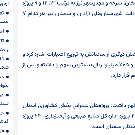
قرار دارند، ادامه داد: همچنین شهرستان‌های دامغان، سرخه و مهدیشهر نیز به ترتیب ۱۳، ۱۲ و ۹ پروژه
اردوی
از مجموع این ۱۲۹ پروژه را به خود اختصاص داده‌اند. شهرستان‌های آرادان و سمنان نیز هر کدام ۷
تغ
عملیاتی ۸۰ د
اف
تا
و مع
 دیگری از سخنانش به توزیع اعتبارات اشاره کرد و
قا
گفت: از نظر اعتباری، شهرستان گرمسار با یک هزار و ۷۶۵ میلیارد ریال بیشترین سهم را داشته و پس از
شکست
مح
نخواه
عر
تسلی
ظهار داشت: پروژه‌های عمرانی بخش کشاورزی استان
سمنان شامل ۶۹ پروژه سازمان جهاد کشاورزی، ۲۱ پروژه اداره کل منابع طبیعی و آبخیزداری، ۲۳ پروژه
گذش
ی استان سمنان است.
«گا