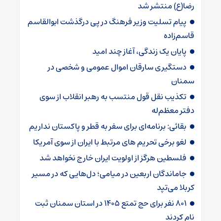
رضا(ع) منتشر شد
پیام تسلیت وزیر فرهنگ در پی درگذشت ابوالقاسم
قاسم‌زاده
پایان یک زندگی، آغاز چند امید
دستگیری سارقان اموال عمومی و شخصی در
سمنان
تکذیب نقل قول منتسب به رهبر انقلاب از سوی
دفتر معظم‌له
بقائی: برنامه‌ای برای سفر به قطر و پاکستان نداریم
لغو برخی تحریم های مرتبط با ایران از سوی آمریکا
فلسطین هرگز از اولویت ایران خارج نخواهد شد
جاماندگان اربعین در میامی؛ دل‌هایی که در مسیر
کربلا می‌تپد
۸۰۱ نفر برای حج تمتع ۱۴۰۵ در استان سمنان ثبت
نام کردند