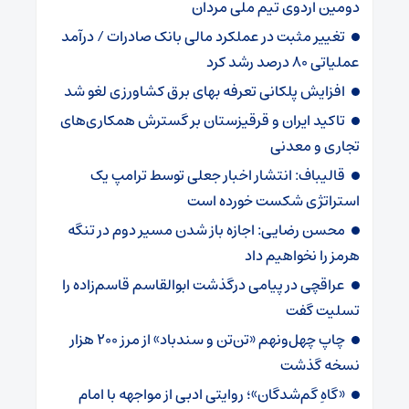
دومین اردوی تیم ملی مردان
تغییر مثبت در عملکرد مالی بانک صادرات / درآمد
عملیاتی ۸۰ درصد رشد کرد
افزایش پلکانی تعرفه بهای برق کشاورزی لغو شد
تاکید ایران و قرقیزستان بر گسترش همکاری‌های
تجاری و معدنی
قالیباف: انتشار اخبار جعلی توسط ترامپ یک
استراتژی شکست خورده است
محسن رضایی: اجازه باز شدن مسیر دوم در تنگه
هرمز را نخواهیم داد
عراقچی در پیامی درگذشت ابوالقاسم قاسم‌زاده را
تسلیت گفت
چاپ چهل‌ونهم «تن‌تن و سندباد» از مرز ۲۰۰ هزار
نسخه گذشت
«گاهِ گم‌شدگان»؛ روایتی ادبی از مواجهه با امام