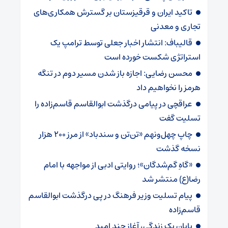
تاکید ایران و قرقیزستان بر گسترش همکاری‌های
تجاری و معدنی
قالیباف: انتشار اخبار جعلی توسط ترامپ یک
استراتژی شکست خورده است
محسن رضایی: اجازه باز شدن مسیر دوم در تنگه
هرمز را نخواهیم داد
عراقچی در پیامی درگذشت ابوالقاسم قاسم‌زاده را
تسلیت گفت
چاپ چهل‌ونهم «تن‌تن و سندباد» از مرز ۲۰۰ هزار
نسخه گذشت
«گاهِ گم‌شدگان»؛ روایتی ادبی از مواجهه با امام
رضا(ع) منتشر شد
پیام تسلیت وزیر فرهنگ در پی درگذشت ابوالقاسم
قاسم‌زاده
پایان یک زندگی، آغاز چند امید