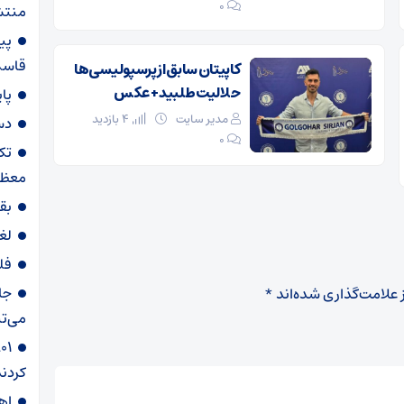
۰
منتش
پی
قاسم‌
کاپیتان سابق از پرسپولیسی‌ها
حلالیت طلبید + عکس
پا
مدیر سایت
4 بازدید
دس
۰
تک
معظم
بق
لغ
فل
جا
 علامت‌گذاری شده‌اند
*
می‌تپ
کردند