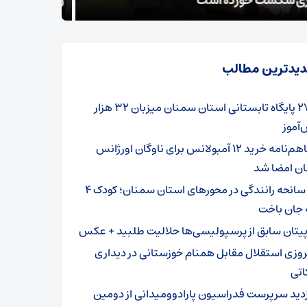
واهیم داد
تسلیت گف
یدترین مطالب
۲۷۹ پایگاه تابستانی استان سمنان میزبان ۳۲ هزار
آموز
تفاهم‌نامه خرید ۱۲ آمبولانس برای ناوگان اورژانس
ن امضا شد
۳ سانحه رانندگی در محورهای استان سمنان؛ کودک ۴
 جان باخت
پیتان سابق از پرسپولیسی‌ها حلالیت طلبید + عکس
روزی استقلال مقابل همنام خوزستانی در دیداری
اتی
زدید سرپرست فدراسیون پارادوومیدانی از دومین