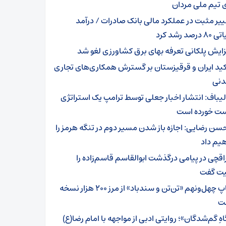
 تیم ملی مردان
ییر مثبت در عملکرد مالی بانک صادرات / درآمد
رصد رشد کرد
زایش پلکانی تعرفه بهای برق کشاورزی لغو شد
کید ایران و قرقیزستان بر گسترش همکاری‌های تجاری
دنی
لیباف: انتشار اخبار جعلی توسط ترامپ یک استراتژی
 خورده است
سن رضایی: اجازه باز شدن مسیر دوم در تنگه هرمز را
یم داد
اقچی در پیامی درگذشت ابوالقاسم قاسم‌زاده را
ت گفت
چاپ چهل‌ونهم «تن‌تن و سندباد» از مرز ۲۰۰ هزار نسخه
ت
هِ گم‌شدگان»؛ روایتی ادبی از مواجهه با امام رضا(ع)