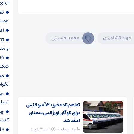
اردوی
تغ
عملیاتی ۸۰ د
اف
جهاد کشاورزی
محمد حسینی
تا
و مع
قا
شکست
مح
نخواه
عر
تسلی
تفاهم‌نامه خرید ۱۲ آمبولانس
برای ناوگان اورژانس سمنان
گذش
امضا شد
«گا
مدیر سایت
3 بازدید