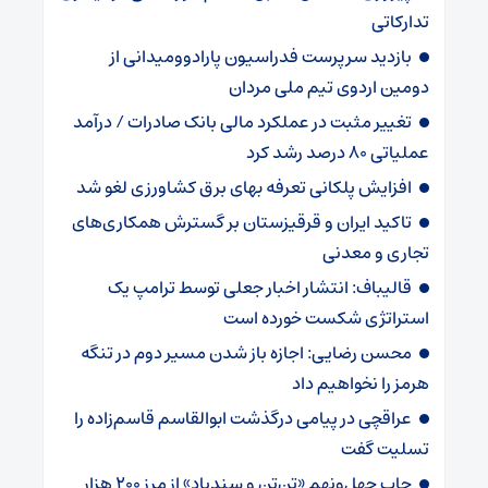
تدارکاتی
بازدید سرپرست فدراسیون پارادوومیدانی از
دومین اردوی تیم ملی مردان
تغییر مثبت در عملکرد مالی بانک صادرات / درآمد
عملیاتی ۸۰ درصد رشد کرد
افزایش پلکانی تعرفه بهای برق کشاورزی لغو شد
تاکید ایران و قرقیزستان بر گسترش همکاری‌های
تجاری و معدنی
قالیباف: انتشار اخبار جعلی توسط ترامپ یک
استراتژی شکست خورده است
محسن رضایی: اجازه باز شدن مسیر دوم در تنگه
هرمز را نخواهیم داد
عراقچی در پیامی درگذشت ابوالقاسم قاسم‌زاده را
تسلیت گفت
چاپ چهل‌ونهم «تن‌تن و سندباد» از مرز ۲۰۰ هزار