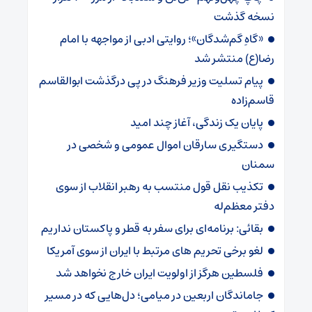
نسخه گذشت
«گاهِ گم‌شدگان»؛ روایتی ادبی از مواجهه با امام
رضا(ع) منتشر شد
پیام تسلیت وزیر فرهنگ در پی درگذشت ابوالقاسم
قاسم‌زاده
پایان یک زندگی، آغاز چند امید
دستگیری سارقان اموال عمومی و شخصی در
سمنان
تکذیب نقل قول منتسب به رهبر انقلاب از سوی
دفتر معظم‌له
بقائی: برنامه‌ای برای سفر به قطر و پاکستان نداریم
لغو برخی تحریم های مرتبط با ایران از سوی آمریکا
فلسطین هرگز از اولویت ایران خارج نخواهد شد
جاماندگان اربعین در میامی؛ دل‌هایی که در مسیر