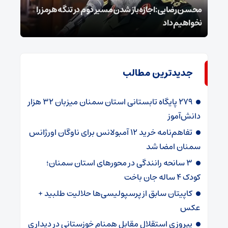
محسن رضایی: اجازه باز شدن مسیر دوم در تنگه هرمز را
عراق
نخواهیم داد
گفت
جدیدترین مطالب
۲۷۹ پایگاه تابستانی استان سمنان میزبان ۳۲ هزار
دانش‌آموز
تفاهم‌نامه خرید ۱۲ آمبولانس برای ناوگان اورژانس
سمنان امضا شد
۳ سانحه رانندگی در محورهای استان سمنان؛
کودک ۴ ساله جان باخت
کاپیتان سابق از پرسپولیسی‌ها حلالیت طلبید +
عکس
پیروزی استقلال مقابل همنام خوزستانی در دیداری