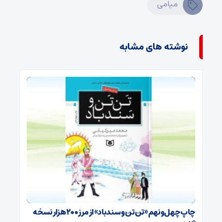
میامی
نوشته های مشابه
چاپ چهل‌ونهم «تن‌تن و سندباد» از مرز ۲۰۰ هزار نسخه