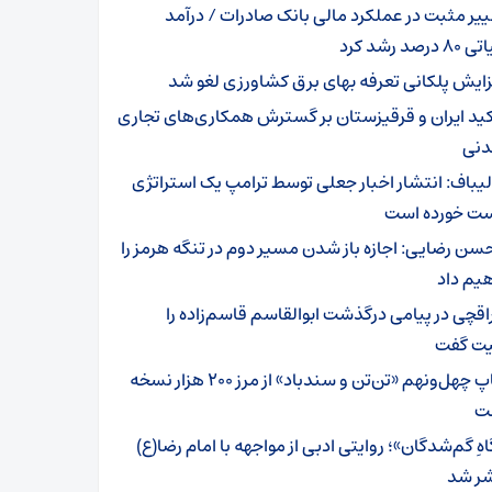
ییر مثبت در عملکرد مالی بانک صادرات / درآمد
رصد رشد کرد
زایش پلکانی تعرفه بهای برق کشاورزی لغو شد
کید ایران و قرقیزستان بر گسترش همکاری‌های تجاری
دنی
لیباف: انتشار اخبار جعلی توسط ترامپ یک استراتژی
 خورده است
سن رضایی: اجازه باز شدن مسیر دوم در تنگه هرمز را
یم داد
اقچی در پیامی درگذشت ابوالقاسم قاسم‌زاده را
ت گفت
چاپ چهل‌ونهم «تن‌تن و سندباد» از مرز ۲۰۰ هزار نسخه
ت
هِ گم‌شدگان»؛ روایتی ادبی از مواجهه با امام رضا(ع)
ر شد