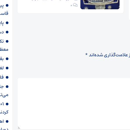
پی
۰
قاسم‌
پا
دس
تک
معظم
 علامت‌گذاری شده‌اند
*
بق
لغ
فل
جا
می‌تپ
کردند
دوبار