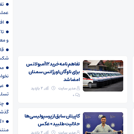
تغ
عملیاتی ۸۰ د
اف
تا
و مع
قا
شکست
تفاهم‌نامه خرید ۱۲ آمبولانس
مح
برای ناوگان اورژانس سمنان
نخواه
امضا شد
عر
مدیر سایت
2 بازدید
تسلی
۰
گذش
کاپیتان سابق از پرسپولیسی‌ها
«گا
حلالیت طلبید + عکس
منتش
مدیر سایت
2 بازدید