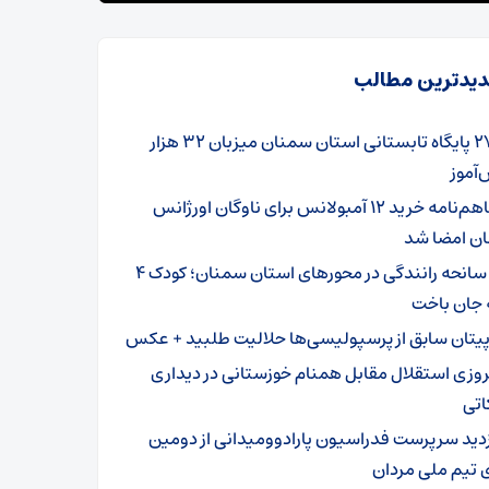
یدترین مطالب
۲۷۹ پایگاه تابستانی استان سمنان میزبان ۳۲ هزار
آموز
تفاهم‌نامه خرید ۱۲ آمبولانس برای ناوگان اورژانس
ن امضا شد
۳ سانحه رانندگی در محورهای استان سمنان؛ کودک ۴
 جان باخت
پیتان سابق از پرسپولیسی‌ها حلالیت طلبید + عکس
روزی استقلال مقابل همنام خوزستانی در دیداری
اتی
زدید سرپرست فدراسیون پارادوومیدانی از دومین
 تیم ملی مردان