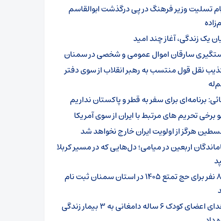
ام تسلیت وزیر فرهنگ در پی درگذشت ابوالقاسم
زاده
یان یک زندگی، آغاز چند امید
تگیری سارقان اموال عمومی و شخصی در سمنان
ذیب نقل قول منتسب به رهبر انقلاب از سوی دفتر
‌له
ائی: برنامه‌ای برای سفر به قطر و پاکستان نداریم
و برخی تحریم های مرتبط با ایران از سوی آمریکا
سطین هرگز از اولویت ایران خارج نخواهد شد
ماندگان اربعین در میامی؛ دل‌هایی که در مسیر کربلا
د
۸۰۱ نفر برای حج تمتع ۱۴۰۵ در استان سمنان ثبت نام
اهدای اعضای کودک ۶ ساله دامغانی به ۳ بیمار زندگی
ه داد