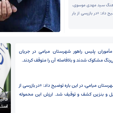
رهنگ سید مهدی موسوی،
 داد: «در بازرسی از بار
 مأموران پلیس راهور شهرستان میامی در جریان
‌رنگ مشکوک شدند و بلافاصله آن را متوقف کردند.
ان میامی، در این باره توضیح داد: «در بازرسی از
امل گازوئیل و بنزین کشف و توقیف شد. ارزش این محموله
قالیباف: انتشار اخبار جعلی توسط ترامپ یک
محسن
استراتژی شکست خورده است
را نخ