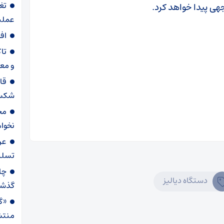
تغ
هی پیدا خواهد کرد.
عملیاتی ۸۰ د
اف
تا
و مع
قا
شکست
مح
نخواه
عر
تسلی
دستگاه دیالیز
گذش
«گا
منتش