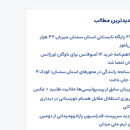
یدترین مطالب
۲۷۹ پایگاه تابستانی استان سمنان میزبان ۳۲ هزار
آموز
تفاهم‌نامه خرید ۱۲ آمبولانس برای ناوگان اورژانس
ن امضا شد
۳ سانحه رانندگی در محورهای استان سمنان؛ کودک ۴
 جان باخت
پیتان سابق از پرسپولیسی‌ها حلالیت طلبید + عکس
روزی استقلال مقابل همنام خوزستانی در دیداری
اتی
زدید سرپرست فدراسیون پارادوومیدانی از دومین
 تیم ملی مردان