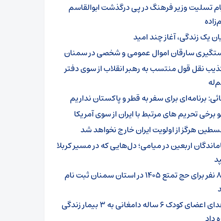
ام تسلیت وزیر فرهنگ در پی درگذشت ابوالقاسم
زاده
یان یک زندگی، آغاز چند امید
تگیری سارقان اموال عمومی و شخصی در سمنان
ذیب نقل قول منتسب به رهبر انقلاب از سوی دفتر
‌له
ائی: برنامه‌ای برای سفر به قطر و پاکستان نداریم
و برخی تحریم های مرتبط با ایران از سوی آمریکا
سطین هرگز از اولویت ایران خارج نخواهد شد
ماندگان اربعین در میامی؛ دل‌هایی که در مسیر کربلا
د
۸۰۱ نفر برای حج تمتع ۱۴۰۵ در استان سمنان ثبت نام
اهدای اعضای کودک ۶ ساله دامغانی به ۳ بیمار زندگی
ه داد