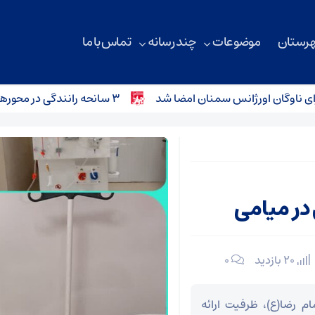
هرستان
موضوعات
چند رسانه
تماس با ما
۳ سانحه رانندگی در محورهای استان سمنان؛ کودک ۴ ساله جان باخت
 در میامی
20 بازدید
۰
م رضا(ع)، ظرفیت ارائه