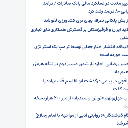
ییر مثبت در عملکرد مالی بانک صادرات / درآمد
رصد رشد کرد
زایش پلکانی تعرفه بهای برق کشاورزی لغو شد
کید ایران و قرقیزستان بر گسترش همکاری‌های تجاری
دنی
لیباف: انتشار اخبار جعلی توسط ترامپ یک استراتژی
 خورده است
سن رضایی: اجازه باز شدن مسیر دوم در تنگه هرمز را
یم داد
اقچی در پیامی درگذشت ابوالقاسم قاسم‌زاده را
ت گفت
چاپ چهل‌ونهم «تن‌تن و سندباد» از مرز ۲۰۰ هزار نسخه
ت
هِ گم‌شدگان»؛ روایتی ادبی از مواجهه با امام رضا(ع)
ر شد