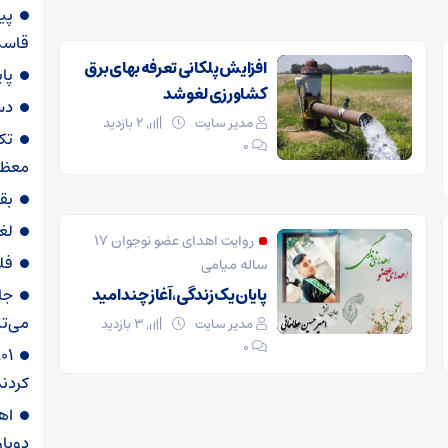
پی
قاسم‌
افزایش پلکانی تعرفه بهای برق
پا
کشاورزی لغو شد
دس
مدیر سایت
2 بازدید
تک
۰
معظم
بق
لغ
روایت اهدای عضو نوجوان ۱۷
فل
ساله میامی
پایان یک زندگی، آغاز چند امید
جا
می‌تپ
مدیر سایت
3 بازدید
۰
کردند
دوبار