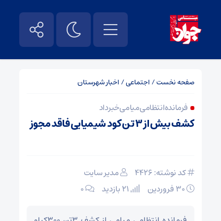
صفحه نخست
/
اجتماعی
/
اخبار شهرستان
فرمانده انتظامی میامی خبر داد
کشف بیش از ۳ تن کود شیمیایی فاقد مجوز
کد نوشته: 4426
مدیر سایت
۳۰ فروردین
21 بازدید
۰
فرمانده انتظامي ميامي از کشف 3تن 300کيلو