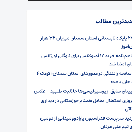
یدترین مطالب
۲۷۹ پایگاه تابستانی استان سمنان میزبان ۳۲ هزار
آموز
تفاهم‌نامه خرید ۱۲ آمبولانس برای ناوگان اورژانس
ن امضا شد
۳ سانحه رانندگی در محورهای استان سمنان؛ کودک ۴
 جان باخت
پیتان سابق از پرسپولیسی‌ها حلالیت طلبید + عکس
روزی استقلال مقابل همنام خوزستانی در دیداری
اتی
زدید سرپرست فدراسیون پارادوومیدانی از دومین
 تیم ملی مردان