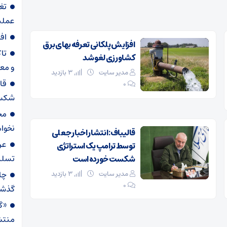
تغ
عملیاتی ۸۰ د
اف
افزایش پلکانی تعرفه بهای برق
تا
کشاورزی لغو شد
و مع
مدیر سایت
3 بازدید
قا
۰
شکست
مح
نخواه
قالیباف: انتشار اخبار جعلی
عر
توسط ترامپ یک استراتژی
تسلی
شکست خورده است
مدیر سایت
3 بازدید
۰
گذش
«گا
منتش