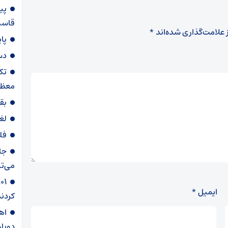
پی
قاسم‌
 علامت‌گذاری شده‌اند
*
پا
دس
تک
معظم
بق
لغ
فل
جا
می‌تپ
ایمیل
*
کردند
دوبار