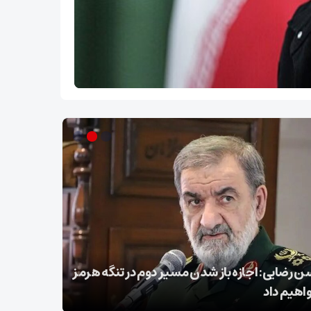
 رضایی: اجازه باز شدن مسیر دوم در تنگه هرمز
عراقچی در 
واهیم داد
تسلیت گف