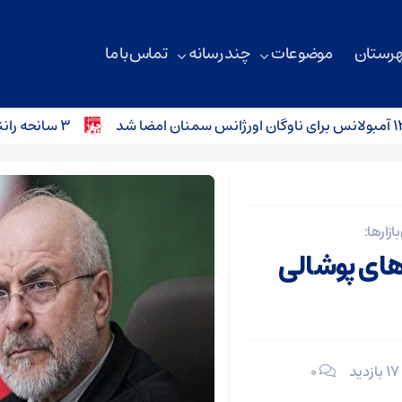
هرستان
موضوعات
چند رسانه
تماس با ما
۳ سانحه رانندگی در محورهای استان سمنان؛ کودک ۴ ساله جان باخت
ازارها:
های پوشالی
17 بازدید
۰