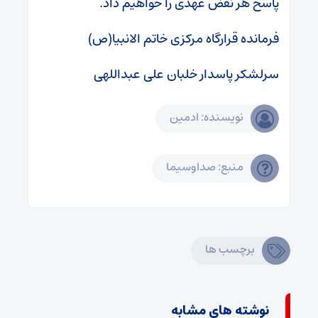
پاسخ هر نقض عهدی را خواهیم داد.
فرمانده قرارگاه مرکزی خاتم الانبیا(ص)
سرلشکر پاسدار خلبان علی عبداللهی
نویسنده: ادمین
منبع: صداوسیما
برچسب ها
نوشته های مشابه