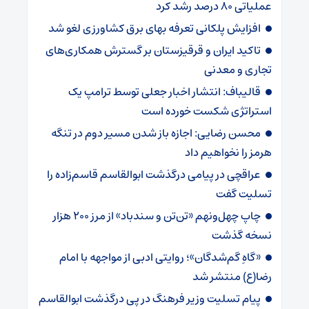
عملیاتی ۸۰ درصد رشد کرد
افزایش پلکانی تعرفه بهای برق کشاورزی لغو شد
تاکید ایران و قرقیزستان بر گسترش همکاری‌های
تجاری و معدنی
قالیباف: انتشار اخبار جعلی توسط ترامپ یک
استراتژی شکست خورده است
محسن رضایی: اجازه باز شدن مسیر دوم در تنگه
هرمز را نخواهیم داد
عراقچی در پیامی درگذشت ابوالقاسم قاسم‌زاده را
تسلیت گفت
چاپ چهل‌ونهم «تن‌تن و سندباد» از مرز ۲۰۰ هزار
نسخه گذشت
«گاهِ گم‌شدگان»؛ روایتی ادبی از مواجهه با امام
رضا(ع) منتشر شد
پیام تسلیت وزیر فرهنگ در پی درگذشت ابوالقاسم