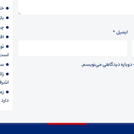
خا
با
چی
ایمیل
*
اف
تو
است
ه دوباره دیدگاهی می‌نویسم.
سهمیه ۶۰ لی
زا
اشرف
زم
دارد