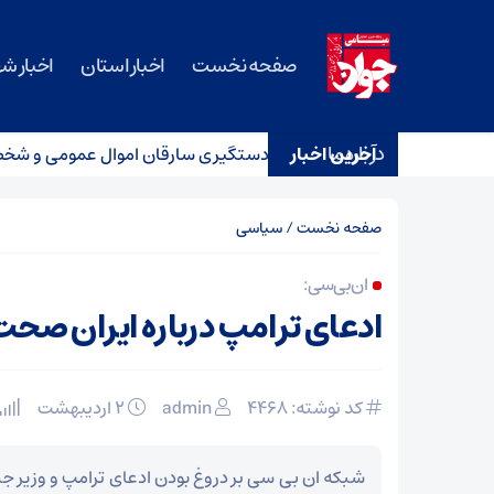
صفحه نخست
اخبار استان
اخبار ش
درباره ما
دگی، آغاز چند امید
آخرین اخبار
دستگیری سارقان اموال عمومی و شخصی در
صفحه نخست
/
سیاسی
ان‌بی‌سی:
ادعای ترامپ درباره ایران صحت
کد نوشته: 4468
admin
۲ اردیبهشت
شبکه ان بی سی بر دروغ بودن ادعای ترامپ و وزیر ج