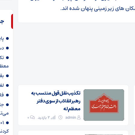
کان های زیر زمینی پنهان شده اند.
جد
پا
دس
تک
معظم
بق
لغ
تکذیب نقل قول منتسب به
فل
رهبر انقلاب از سوی دفتر
جا
معظم‌له
می‌تپ
admin
2 بازدید
۰
کردند