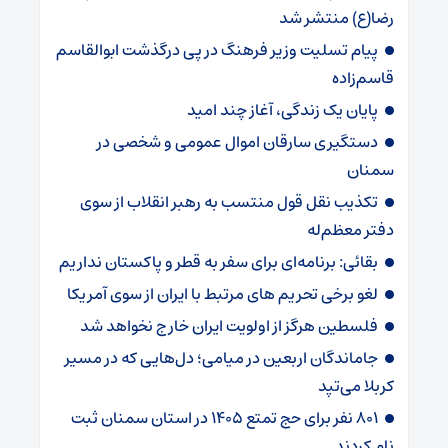
رضا(ع) منتشر شد
پیام تسلیت وزیر فرهنگ در پی درگذشت ابوالقاسم
قاسم‌زاده
پایان یک زندگی، آغاز چند امید
دستگیری سارقان اموال عمومی و شخصی در
سمنان
تکذیب نقل قول منتسب به رهبر انقلاب از سوی
دفتر معظم‌له
بقائی: برنامه‌ای برای سفر به قطر و پاکستان نداریم
لغو برخی تحریم های مرتبط با ایران از سوی آمریکا
فلسطین هرگز از اولویت ایران خارج نخواهد شد
جاماندگان اربعین در میامی؛ دل‌هایی که در مسیر
کربلا می‌تپد
۸۰۱ نفر برای حج تمتع ۱۴۰۵ در استان سمنان ثبت
نام کردند