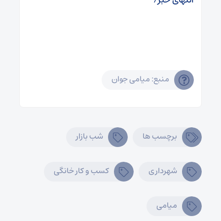
منبع: میامی جوان
برچسب ها
شب بازار
شهرداری
کسب و کار خانگی
میامی