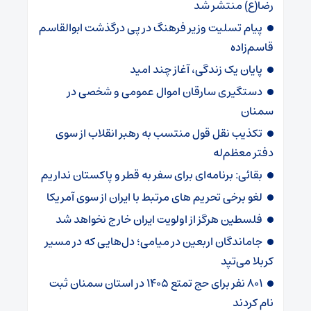
رضا(ع) منتشر شد
پیام تسلیت وزیر فرهنگ در پی درگذشت ابوالقاسم
قاسم‌زاده
پایان یک زندگی، آغاز چند امید
دستگیری سارقان اموال عمومی و شخصی در
سمنان
تکذیب نقل قول منتسب به رهبر انقلاب از سوی
دفتر معظم‌له
بقائی: برنامه‌ای برای سفر به قطر و پاکستان نداریم
لغو برخی تحریم های مرتبط با ایران از سوی آمریکا
فلسطین هرگز از اولویت ایران خارج نخواهد شد
جاماندگان اربعین در میامی؛ دل‌هایی که در مسیر
کربلا می‌تپد
۸۰۱ نفر برای حج تمتع ۱۴۰۵ در استان سمنان ثبت
نام کردند