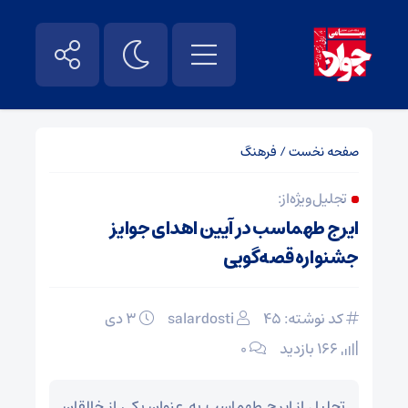
صفحه نخست
/
فرهنگ
تجلیل ویژه از :
ایرج طهماسب در آیین اهدای جوایز
جشنواره قصه‌گویی
کد نوشته: 45
salardosti
۳ دی
166 بازدید
۰
تجلیل از ایرج طهماسب به عنوان یکی از خالقان