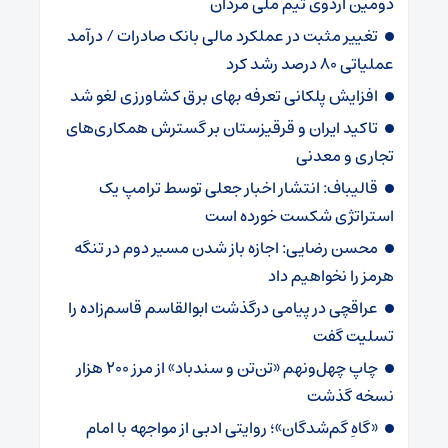
دومین اردوی تیم ملی مردان
تغییر مثبت در عملکرد مالی بانک صادرات / درآمد
عملیاتی ۸۰ درصد رشد کرد
افزایش پلکانی تعرفه بهای برق کشاورزی لغو شد
تاکید ایران و قرقیزستان بر گسترش همکاری‌های
تجاری و معدنی
قالیباف: انتشار اخبار جعلی توسط ترامپ یک
استراتژی شکست خورده است
محسن رضایی: اجازه باز شدن مسیر دوم در تنگه
هرمز را نخواهیم داد
عراقچی در پیامی درگذشت ابوالقاسم قاسم‌زاده را
تسلیت گفت
چاپ چهل‌ونهم «تن‌تن و سندباد» از مرز ۲۰۰ هزار
نسخه گذشت
«گاهِ گم‌شدگان»؛ روایتی ادبی از مواجهه با امام