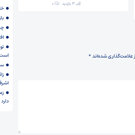
3 بازدید
۰
خا
با
چی
اف
تو
است
 علامت‌گذاری شده‌اند
*
سهمیه ۶۰ لی
زا
اشرف
زم
دارد