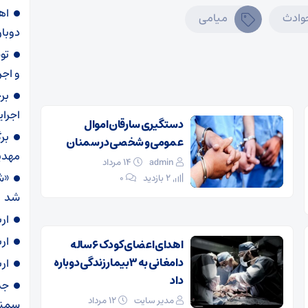
وادث
میامی
دوبار
و اجر
بر
اجرا
دستگیری سارقان اموال
بر
عمومی و شخصی در سمنان
مهدی
admin
۱۴ مرداد
«ش
2 بازدید
۰
شد
ار
ار
اهدای اعضای کودک ۶ ساله
دامغانی به ۳ بیمار زندگی دوباره
ار
داد
مدیر سایت
۱۲ مرداد
سمنا