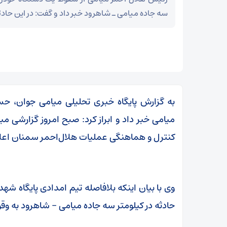
سه جاده میامی ـ شاهرود خبر داد و گفت: در این حاد
به گزارش پایگاه خبری تحلیلی میامی جوان، حس
میامی خبر داد و ابراز کرد: صبح امروز گزارشی م
کنترل و هماهنگی عملیات هلال‌احمر سمنان اعل
وی با بیان اینکه بلافاصله تیم‌ امدادی پایگاه شه
ر
حادثه در کیلومتر سه جاده میامی – شاهرود به و
بقائی: برنامه‌ای برای سفر به قطر و پاکستان نداریم