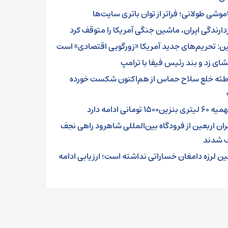
موشی طولانی؛ فراتر از توان باتری سایت‌ها
زدارندگی ایران، ماشین جنگی آمریکا را متوقف کرد
ن: تحریم‌های جدید آمریکا «زورگویی اقتصادی» است
شای زد و بند رئیس فیفا با ترامپ
طئه خلع سلاح حماس از هم‌اکنون شکست خورده
تری بنزین۱۵۰۰ تومانی ادامه دارد
ئران اربعین از فرودگاه بین‌المللی شاهرود راهی نجف
 شدند
ین لرزه دامغان خساراتی نداشته است؛ ارزیابی ادامه