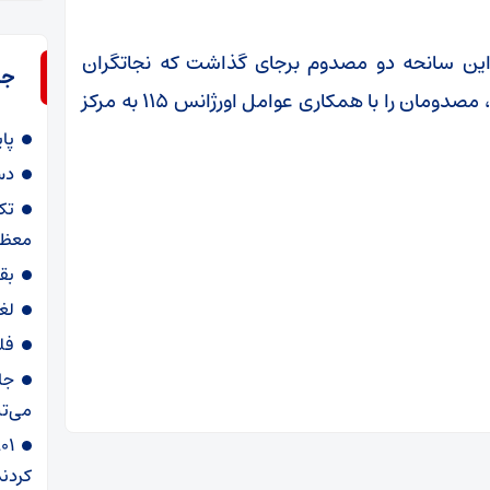
این سانحه دو مصدوم برجای گذاشت که نجاتگران
جد
هلال‌احمر پس از رهاسازی و انجام اقدامات اولیه، مصدومان را با همکاری عوامل اورژانس ۱۱۵ به مرکز
پا
دس
تک
معظم
بق
لغ
فل
جا
می‌تپ
کردند