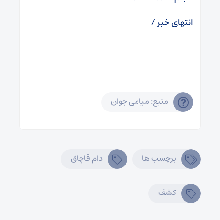
انتهای خبر /
منبع: میامی جوان
برچسب ها
دام قاچاق
کشف