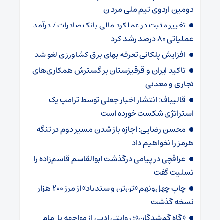
دومین اردوی تیم ملی مردان
تغییر مثبت در عملکرد مالی بانک صادرات / درآمد
عملیاتی ۸۰ درصد رشد کرد
افزایش پلکانی تعرفه بهای برق کشاورزی لغو شد
تاکید ایران و قرقیزستان بر گسترش همکاری‌های
تجاری و معدنی
قالیباف: انتشار اخبار جعلی توسط ترامپ یک
استراتژی شکست خورده است
محسن رضایی: اجازه باز شدن مسیر دوم در تنگه
هرمز را نخواهیم داد
عراقچی در پیامی درگذشت ابوالقاسم قاسم‌زاده را
تسلیت گفت
چاپ چهل‌ونهم «تن‌تن و سندباد» از مرز ۲۰۰ هزار
نسخه گذشت
«گاهِ گم‌شدگان»؛ روایتی ادبی از مواجهه با امام