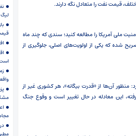
مختلف، قیمت نفت را متعادل نگه دارند.
نظ
لیگ ب
با
قیمت
منیت ملی آمریکا را مطالعه کنید؛ سندی که چند ماه
اف
یح شده که یکی از اولویت‌های اصلی، جلوگیری از
اق
است
زم
واقعی
 منظور آن‌ها از «قدرت بیگانه»، هر کشوری غیر از
پز
ته، این معادله در حال تغییر است و وقوع جنگ
مشکل
اع
مجاه
در
مطبو