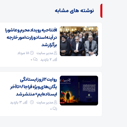
نوشته های مشابه
افتتاحیه رویداد محرم و عاشورا
در آینه اسناد وزارت امور خارجه
برگزار شد
مدیر سایت
۱۸ مرداد
2 بازدید
۰
روایت۱۲روز ایستادگی
یگان‌های ویژه فراجا/ «تا آخر
ایستاده‌ایم» منتشر شد
مدیر سایت
3 بازدید
۰