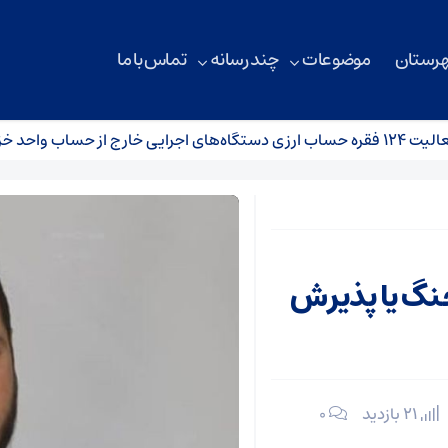
هرستان
موضوعات
چند رسانه
تماس با ما
انه
نگ یا پذیرش
21 بازدید
۰