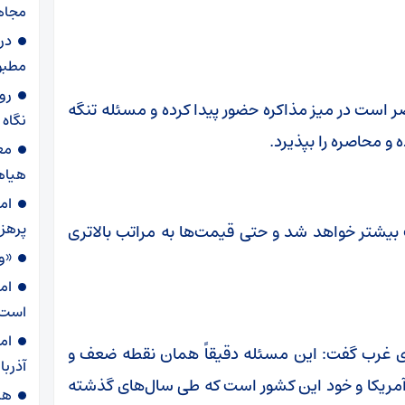
مجاه
در
مطبو
روا
ر است در میز مذاکره حضور پیدا کرده و مسئله تنگه
نگاه
 و محاصره را بپذیرد.
مع
هیاه
ام
پرهز
یشتر خواهد شد و حتی قیمت‌ها به مراتب بالاتری
«و
ام
است
ام
ای غرب گفت: این مسئله دقیقاً همان نقطه ضعف و
آذربا
 آمریکا و خود این کشور است که طی سال‌های گذشته
هش