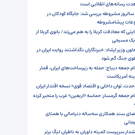
دت رسانه‌های انقلابی است
 سالروز مشروطه بررسی شد: جایگاه کودکان در
عات پیشامشروطه
یتی که معادلات کربلا را به هم می‌زند/ بانوی کربلا از
 یک مسیحی
اون وزیر ارشاد: خبرنگاران نگذاشتند روایت ایران در
وی جنگ گم شود
ام جمعه دیباج: حمله به زیرساخت‌های ایران، قمار
ینه آمریکاست
حدت، توان داخلی و اقتصاد قوی» نسخه اقتدار ایران
ام جمعه گرمسار: حماسه «اربعین» غرب را متحیر کرده
ضای سند همکاری سه‌ساله دنیامالی با همتای
یجانی
دار سرپرست ‌کمیته داوران به ناظران لیگ برتر