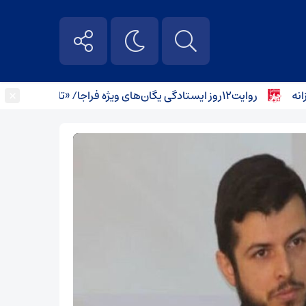
×
روایت۱۲روز ایستادگی یگان‌های ویژه فراجا/ «تا آخر ایستاده‌ایم» منتشر شد