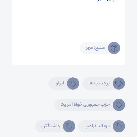
منبع: مهر
برچسب ها
ایران
حزب جمهوری خواه آمریکا
دونالد ترامپ
واشنگتن