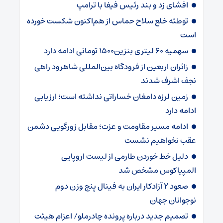
افشای زد و بند رئیس فیفا با ترامپ
توطئه خلع سلاح حماس از هم‌اکنون شکست خورده
است
سهمیه ۶۰ لیتری بنزین۱۵۰۰ تومانی ادامه دارد
زائران اربعین از فرودگاه بین‌المللی شاهرود راهی
نجف اشرف شدند
زمین لرزه دامغان خساراتی نداشته است؛ ارزیابی
ادامه دارد
ادامه مسیر مقاومت و عزت؛ مقابل زورگویی دشمن
عقب نخواهیم نشست
دلیل خط خوردن طارمی از لیست اروپایی
المپیاکوس مشخص شد
صعود ۲ آزادکار ایران به فینال پنج وزن دوم
نوجوانان جهان
تصمیم جدید درباره پرونده چادرملو/ اعزام هیئت