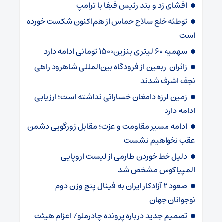
افشای زد و بند رئیس فیفا با ترامپ
توطئه خلع سلاح حماس از هم‌اکنون شکست خورده
است
سهمیه ۶۰ لیتری بنزین۱۵۰۰ تومانی ادامه دارد
زائران اربعین از فرودگاه بین‌المللی شاهرود راهی
نجف اشرف شدند
زمین لرزه دامغان خساراتی نداشته است؛ ارزیابی
ادامه دارد
ادامه مسیر مقاومت و عزت؛ مقابل زورگویی دشمن
عقب نخواهیم نشست
دلیل خط خوردن طارمی از لیست اروپایی
المپیاکوس مشخص شد
صعود ۲ آزادکار ایران به فینال پنج وزن دوم
نوجوانان جهان
تصمیم جدید درباره پرونده چادرملو/ اعزام هیئت