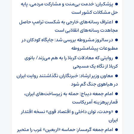
پزشکیان: خدمت بی‌منت و مشارکت مردمی، پایه
حل مشکلات کشور است
اعتراف رسانه‌های خارجی به شکست ترامپ حاصل
مجاهدت رسانه‌های انقلابی است
در سالروز مشروطه بررسی شد: جایگاه کودکان در
مطبوعات پیشامشروطه
روایتی که معادلات کربلا را به هم می‌زند/ بانوی
کربلا از نگاه یک مسیحی
معاون وزیر ارشاد: خبرنگاران نگذاشتند روایت ایران
در هیاهوی جنگ گم شود
امام جمعه دیباج: حمله به زیرساخت‌های ایران،
قمار پرهزینه آمریکاست
«وحدت، توان داخلی و اقتصاد قوی» نسخه اقتدار
ایران
امام جمعه گرمسار: حماسه «اربعین» غرب را متحیر