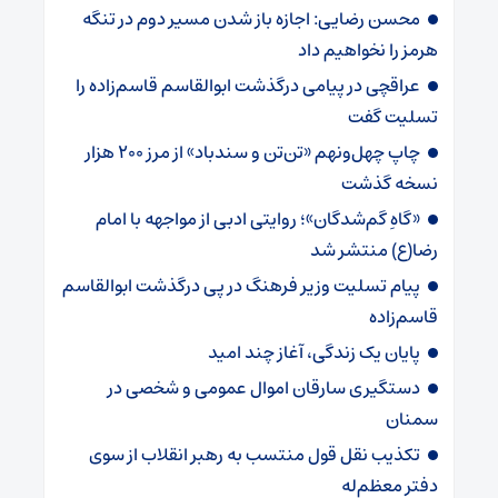
محسن رضایی: اجازه باز شدن مسیر دوم در تنگه
هرمز را نخواهیم داد
عراقچی در پیامی درگذشت ابوالقاسم قاسم‌زاده را
تسلیت گفت
چاپ چهل‌ونهم «تن‌تن و سندباد» از مرز ۲۰۰ هزار
نسخه گذشت
«گاهِ گم‌شدگان»؛ روایتی ادبی از مواجهه با امام
رضا(ع) منتشر شد
پیام تسلیت وزیر فرهنگ در پی درگذشت ابوالقاسم
قاسم‌زاده
پایان یک زندگی، آغاز چند امید
دستگیری سارقان اموال عمومی و شخصی در
سمنان
تکذیب نقل قول منتسب به رهبر انقلاب از سوی
دفتر معظم‌له