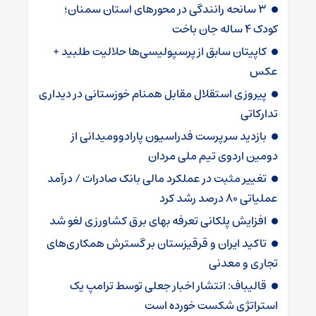
۳ سانحه رانندگی در محورهای استان سمنان؛
کودک ۴ ساله جان باخت
کاپیتان سابق از پرسپولیسی‌ها حلالیت طلبید +
عکس
پیروزی استقلال مقابل همنام خوزستانی در دیداری
تدارکاتی
بازدید سرپرست فدراسیون پارادوومیدانی از
دومین اردوی تیم ملی مردان
تغییر مثبت در عملکرد مالی بانک صادرات / درآمد
عملیاتی ۸۰ درصد رشد کرد
افزایش پلکانی تعرفه بهای برق کشاورزی لغو شد
تاکید ایران و قرقیزستان بر گسترش همکاری‌های
تجاری و معدنی
قالیباف: انتشار اخبار جعلی توسط ترامپ یک
استراتژی شکست خورده است