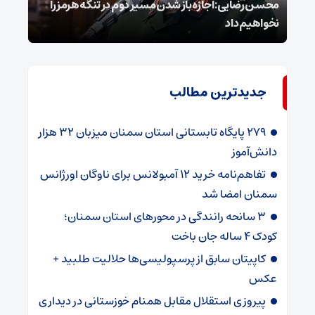
محسن رضایی: اجازه باز شدن مسیر دوم در تنگه هرمز را
عراق
نخواهیم داد
گفت
جدیدترین مطالب
۲۷۹ پایگاه تابستانی استان سمنان میزبان ۳۲ هزار
دانش‌آموز
تفاهم‌نامه خرید ۱۲ آمبولانس برای ناوگان اورژانس
سمنان امضا شد
۳ سانحه رانندگی در محورهای استان سمنان؛
کودک ۴ ساله جان باخت
کاپیتان سابق از پرسپولیسی‌ها حلالیت طلبید +
عکس
پیروزی استقلال مقابل همنام خوزستانی در دیداری