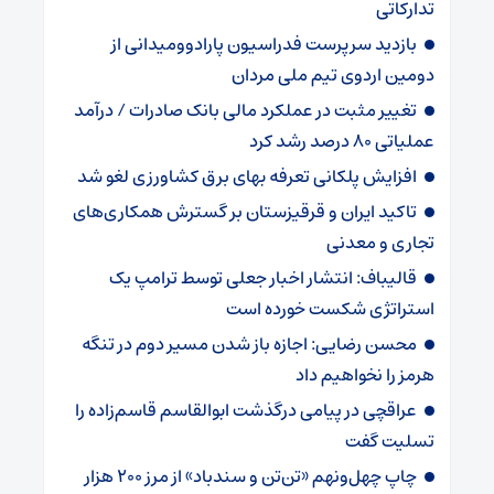
تدارکاتی
بازدید سرپرست فدراسیون پارادوومیدانی از
دومین اردوی تیم ملی مردان
تغییر مثبت در عملکرد مالی بانک صادرات / درآمد
عملیاتی ۸۰ درصد رشد کرد
افزایش پلکانی تعرفه بهای برق کشاورزی لغو شد
تاکید ایران و قرقیزستان بر گسترش همکاری‌های
تجاری و معدنی
قالیباف: انتشار اخبار جعلی توسط ترامپ یک
استراتژی شکست خورده است
محسن رضایی: اجازه باز شدن مسیر دوم در تنگه
هرمز را نخواهیم داد
عراقچی در پیامی درگذشت ابوالقاسم قاسم‌زاده را
تسلیت گفت
چاپ چهل‌ونهم «تن‌تن و سندباد» از مرز ۲۰۰ هزار