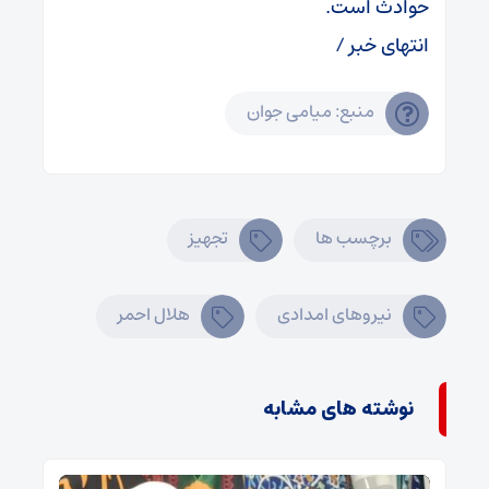
حوادث است.
انتهای خبر /
منبع: میامی جوان
برچسب ها
تجهیز
نیروهای امدادی
هلال احمر
نوشته های مشابه