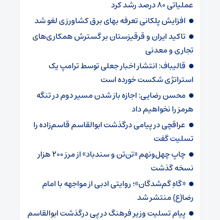
عملیاتی ۸۰ درصد رشد کرد
افزایش پلکانی تعرفه بهای برق کشاورزی لغو شد
تاکید ایران و قرقیزستان بر گسترش همکاری‌های
تجاری و معدنی
قالیباف: انتشار اخبار جعلی توسط ترامپ یک
استراتژی شکست خورده است
محسن رضایی: اجازه باز شدن مسیر دوم در تنگه
هرمز را نخواهیم داد
عراقچی در پیامی درگذشت ابوالقاسم قاسم‌زاده را
تسلیت گفت
چاپ چهل‌ونهم «تن‌تن و سندباد» از مرز ۲۰۰ هزار
نسخه گذشت
«گاهِ گم‌شدگان»؛ روایتی ادبی از مواجهه با امام
رضا(ع) منتشر شد
پیام تسلیت وزیر فرهنگ در پی درگذشت ابوالقاسم