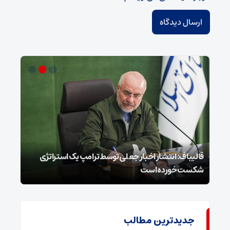
قالیباف: انتشار اخبار جعلی توسط ترامپ یک استراتژی
محسن
شکست خورده است
نخوا
جدیدترین مطالب