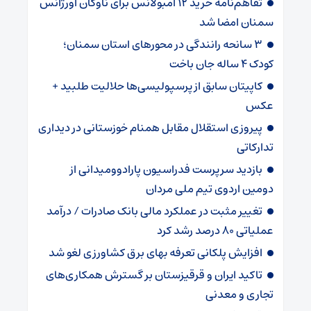
تفاهم‌نامه خرید ۱۲ آمبولانس برای ناوگان اورژانس
سمنان امضا شد
۳ سانحه رانندگی در محورهای استان سمنان؛
کودک ۴ ساله جان باخت
کاپیتان سابق از پرسپولیسی‌ها حلالیت طلبید +
عکس
پیروزی استقلال مقابل همنام خوزستانی در دیداری
تدارکاتی
بازدید سرپرست فدراسیون پارادوومیدانی از
دومین اردوی تیم ملی مردان
تغییر مثبت در عملکرد مالی بانک صادرات / درآمد
عملیاتی ۸۰ درصد رشد کرد
افزایش پلکانی تعرفه بهای برق کشاورزی لغو شد
تاکید ایران و قرقیزستان بر گسترش همکاری‌های
تجاری و معدنی