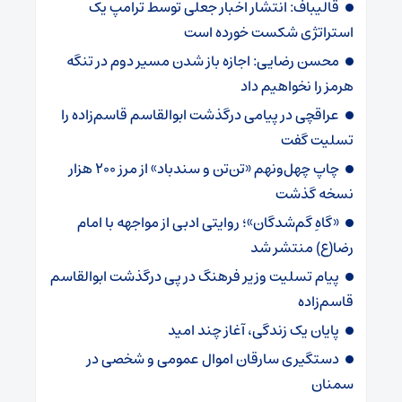
قالیباف: انتشار اخبار جعلی توسط ترامپ یک
استراتژی شکست خورده است
محسن رضایی: اجازه باز شدن مسیر دوم در تنگه
هرمز را نخواهیم داد
عراقچی در پیامی درگذشت ابوالقاسم قاسم‌زاده را
تسلیت گفت
چاپ چهل‌ونهم «تن‌تن و سندباد» از مرز ۲۰۰ هزار
نسخه گذشت
«گاهِ گم‌شدگان»؛ روایتی ادبی از مواجهه با امام
رضا(ع) منتشر شد
پیام تسلیت وزیر فرهنگ در پی درگذشت ابوالقاسم
قاسم‌زاده
پایان یک زندگی، آغاز چند امید
دستگیری سارقان اموال عمومی و شخصی در
سمنان