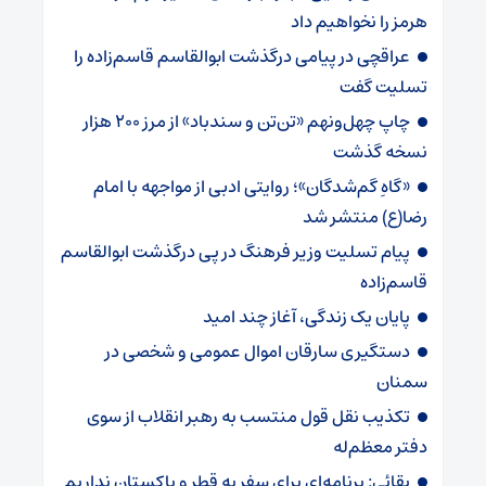
هرمز را نخواهیم داد
عراقچی در پیامی درگذشت ابوالقاسم قاسم‌زاده را
تسلیت گفت
چاپ چهل‌ونهم «تن‌تن و سندباد» از مرز ۲۰۰ هزار
نسخه گذشت
«گاهِ گم‌شدگان»؛ روایتی ادبی از مواجهه با امام
رضا(ع) منتشر شد
پیام تسلیت وزیر فرهنگ در پی درگذشت ابوالقاسم
قاسم‌زاده
پایان یک زندگی، آغاز چند امید
دستگیری سارقان اموال عمومی و شخصی در
سمنان
تکذیب نقل قول منتسب به رهبر انقلاب از سوی
دفتر معظم‌له
بقائی: برنامه‌ای برای سفر به قطر و پاکستان نداریم