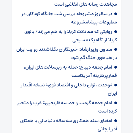
مجاهدت رسانه‌های انقلابی است
در سالروز مشروطه بررسی شد: جایگاه کودکان در
مطبوعات پیشامشروطه
روایتی که معادلات کربلا را به هم می‌زند/ بانوی
کربلا از نگاه یک مسیحی
معاون وزیر ارشاد: خبرنگاران نگذاشتند روایت ایران
در هیاهوی جنگ گم شود
امام جمعه دیباج: حمله به زیرساخت‌های ایران،
قمار پرهزینه آمریکاست
«وحدت، توان داخلی و اقتصاد قوی» نسخه اقتدار
ایران
امام جمعه گرمسار: حماسه «اربعین» غرب را متحیر
کرده است
امضای سند همکاری سه‌ساله دنیامالی با همتای
آذربایجانی