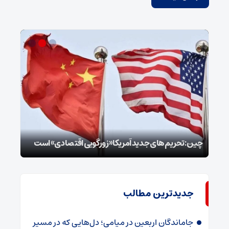
سپا
توطئ
چین: تحریم‌های جدید آمریکا «زورگویی اقتصادی» است
است
جدیدترین مطالب
جاماندگان اربعین در میامی؛ دل‌هایی که در مسیر