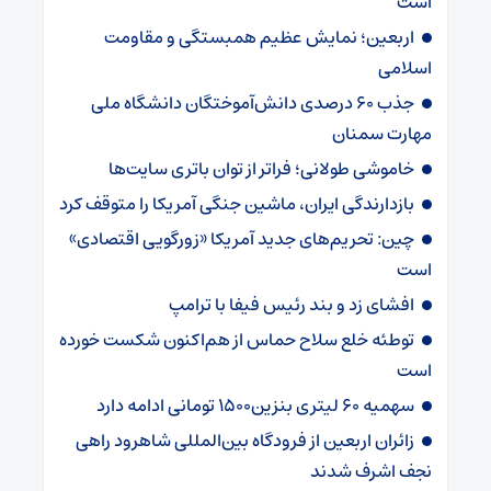
است
اربعین؛ نمایش عظیم همبستگی و مقاومت
اسلامی
جذب ۶۰ درصدی دانش‌آموختگان دانشگاه ملی
مهارت سمنان
خاموشی طولانی؛ فراتر از توان باتری سایت‌ها
بازدارندگی ایران، ماشین جنگی آمریکا را متوقف کرد
چین: تحریم‌های جدید آمریکا «زورگویی اقتصادی»
است
افشای زد و بند رئیس فیفا با ترامپ
توطئه خلع سلاح حماس از هم‌اکنون شکست خورده
است
سهمیه ۶۰ لیتری بنزین۱۵۰۰ تومانی ادامه دارد
زائران اربعین از فرودگاه بین‌المللی شاهرود راهی
نجف اشرف شدند