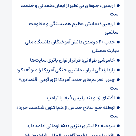
اربعین، جلوه‌ای بی‌نظیر از ایمان،همدلی و خدمت
است
اربعین؛ نمایش عظیم همبستگی و مقاومت
اسلامی
جذب ۶۰ درصدی دانش‌آموختگان دانشگاه ملی
مهارت سمنان
خاموشی طولانی؛ فراتر از توان باتری سایت‌ها
بازدارندگی ایران، ماشین جنگی آمریکا را متوقف کرد
چین: تحریم‌های جدید آمریکا «زورگویی اقتصادی»
است
افشای زد و بند رئیس فیفا با ترامپ
توطئه خلع سلاح حماس از هم‌اکنون شکست خورده
است
سهمیه ۶۰ لیتری بنزین۱۵۰۰ تومانی ادامه دارد
زائران اربعین از فرودگاه بین‌المللی شاهرود راهی