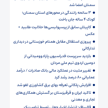
سمنان امضا شد
۳ سانحه رانندگی در محورهای استان سمنان؛
کودک ۴ ساله جان باخت
کاپیتان سابق از پرسپولیسی‌ها حلالیت طلبید +
عکس
پیروزی استقلال مقابل همنام خوزستانی در دیداری
تدارکاتی
بازدید سرپرست فدراسیون پارادوومیدانی از
دومین اردوی تیم ملی مردان
تغییر مثبت در عملکرد مالی بانک صادرات / درآمد
عملیاتی ۸۰ درصد رشد کرد
افزایش پلکانی تعرفه بهای برق کشاورزی لغو شد
تاکید ایران و قرقیزستان بر گسترش همکاری‌های
تجاری و معدنی
قالیباف: انتشار اخبار جعلی توسط ترامپ یک