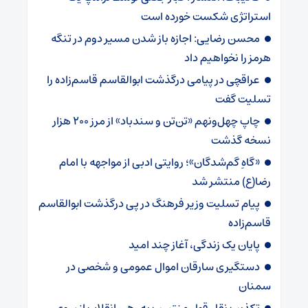
استراتژی شکست خورده است
محسن رضایی: اجازه باز شدن مسیر دوم در تنگه
هرمز را نخواهیم داد
عراقچی در پیامی درگذشت ابوالقاسم قاسم‌زاده را
تسلیت گفت
چاپ چهل‌ونهم «تن‌تن و سندباد» از مرز ۲۰۰ هزار
نسخه گذشت
«گاهِ گم‌شدگان»؛ روایتی ادبی از مواجهه با امام
رضا(ع) منتشر شد
پیام تسلیت وزیر فرهنگ در پی درگذشت ابوالقاسم
قاسم‌زاده
پایان یک زندگی، آغاز چند امید
دستگیری سارقان اموال عمومی و شخصی در
سمنان
تکذیب نقل قول منتسب به رهبر انقلاب از سوی