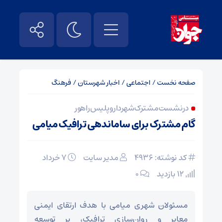
صفحه نخست
/
اجتماعی
/
اخبار شهرستان
/
فرهنگ
در نشست مشترک شهردار و پلیس راهور
گام مشترک برای ساماندهی ترافیک میامی
کد نوشته: 4936
مدیر سایت
۷ خرداد
12 بازدید
۰
مسئولان شهری میامی با هدف ارتقای ایمنی
معابر و روان‌سازی ترافیک، بر توسعه