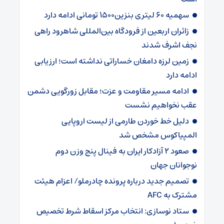
سهمیه ۶۰ لیتری بنزین۱۵۰۰ تومانی ادامه دارد
زائران اربعین از فرودگاه بین‌المللی شاهرود راهی
نجف اشرف شدند
زمین لرزه دامغان خساراتی نداشته است؛ ارزیابی
ادامه دارد
ادامه مسیر مقاومت و عزت؛ مقابل زورگویی دشمن
عقب نخواهیم نشست
دلیل خط خوردن طارمی از لیست اروپایی
المپیاکوس مشخص شد
صعود ۲ آزادکار ایران به فینال پنج وزن دوم
نوجوانان جهان
تصمیم جدید درباره پرونده چادرملو/ اعزام هیئت
مشترک به AFC
ستاد نوسازی: انتخاب مرکز اسقاط شرط تخصیص