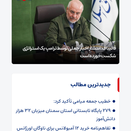
قالیباف: انتشار اخبار جعلی توسط ترامپ یک استراتژی
محسن
شکست خورده است
نخوا
جدیدترین مطالب
خطیب جمعه میامی تأکید کرد:
۲۷۹ پایگاه تابستانی استان سمنان میزبان ۳۲ هزار
دانش‌آموز
تفاهم‌نامه خرید ۱۲ آمبولانس برای ناوگان اورژانس