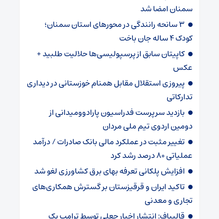
سمنان امضا شد
۳ سانحه رانندگی در محورهای استان سمنان؛
کودک ۴ ساله جان باخت
کاپیتان سابق از پرسپولیسی‌ها حلالیت طلبید +
عکس
پیروزی استقلال مقابل همنام خوزستانی در دیداری
تدارکاتی
بازدید سرپرست فدراسیون پارادوومیدانی از
دومین اردوی تیم ملی مردان
تغییر مثبت در عملکرد مالی بانک صادرات / درآمد
عملیاتی ۸۰ درصد رشد کرد
افزایش پلکانی تعرفه بهای برق کشاورزی لغو شد
تاکید ایران و قرقیزستان بر گسترش همکاری‌های
تجاری و معدنی
قالیباف: انتشار اخبار جعلی توسط ترامپ یک