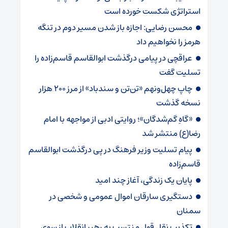
استراتژی شکست خورده است
محسن رضایی: اجازه باز شدن مسیر دوم در تنگه
هرمز را نخواهیم داد
عراقچی در پیامی درگذشت ابوالقاسم قاسم‌زاده را
تسلیت گفت
چاپ چهل‌ونهم «تن‌تن و سندباد» از مرز ۲۰۰ هزار
نسخه گذشت
«گاهِ گم‌شدگان»؛ روایتی ادبی از مواجهه با امام
رضا(ع) منتشر شد
پیام تسلیت وزیر فرهنگ در پی درگذشت ابوالقاسم
قاسم‌زاده
پایان یک زندگی، آغاز چند امید
دستگیری سارقان اموال عمومی و شخصی در
سمنان
تکذیب نقل قول منتسب به رهبر انقلاب از سوی