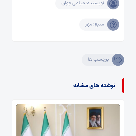
نویسنده: میامی جوان
منبع: مهر
برچسب ها
نوشته های مشابه