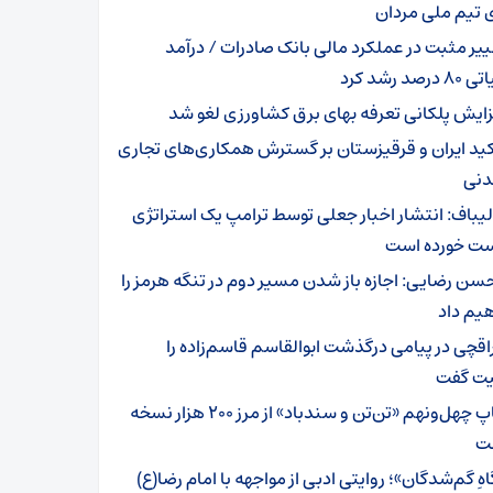
 تیم ملی مردان
ییر مثبت در عملکرد مالی بانک صادرات / درآمد
رصد رشد کرد
زایش پلکانی تعرفه بهای برق کشاورزی لغو شد
کید ایران و قرقیزستان بر گسترش همکاری‌های تجاری
دنی
لیباف: انتشار اخبار جعلی توسط ترامپ یک استراتژی
 خورده است
سن رضایی: اجازه باز شدن مسیر دوم در تنگه هرمز را
یم داد
اقچی در پیامی درگذشت ابوالقاسم قاسم‌زاده را
ت گفت
چاپ چهل‌ونهم «تن‌تن و سندباد» از مرز ۲۰۰ هزار نسخه
ت
هِ گم‌شدگان»؛ روایتی ادبی از مواجهه با امام رضا(ع)