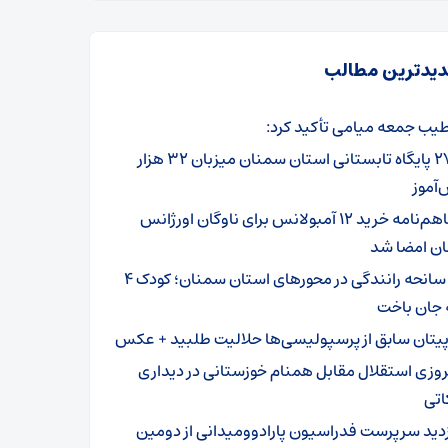
یدترین مطالب
یب جمعه میامی تأکید کرد:
۲۷۹ پایگاه تابستانی استان سمنان میزبان ۳۲ هزار
آموز
تفاهم‌نامه خرید ۱۲ آمبولانس برای ناوگان اورژانس
ن امضا شد
۳ سانحه رانندگی در محورهای استان سمنان؛ کودک ۴
 جان باخت
پیتان سابق از پرسپولیسی‌ها حلالیت طلبید + عکس
روزی استقلال مقابل همنام خوزستانی در دیداری
اتی
زدید سرپرست فدراسیون پارادوومیدانی از دومین