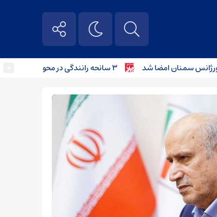
×
۳ سانحه رانندگی در محورهای استان سمنان؛ کودک ۴ ساله جان باخت