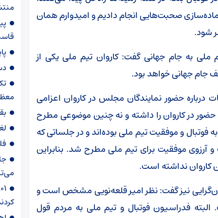
منتش
آماده‌سازی صحبت‌هایی انجام دادیم و امیدوارم همان
پی
 شود.
قاسم‌
پا
ملی به جام جهانی گفت: کاروان تیم ملی یکی از
دس
لف جام جهانی خواهد بود.
تک
معظم
ت درباره حضور نمایندگان مجلس در کاروان اعزامی
بق
ضور در کاروان را داشته و نه چنین موضوعی مطرح
لغ
وتبال و موفقیت تیم ملی بوده‌اند و در جلساتی که
فل
 و آرزوی موفقیت برای تیم ملی مطرح شد. بنابراین
جا
 کاروان نداشته است.
می‌تپ
ان‌گرایی نیز گفت: نظر امیر قلعه‌نویی مشخص است و
کردند
 البته فدراسیون فوتبال و تیم ملی به مردم قول