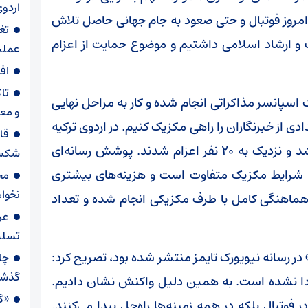
اردوی
امروز فوتبال و حتی صعود به جام جهانی حاصل تلاش
تغ
گ و ارشاد اسلامی داشتیم و موضوع حمایت از اعزام
عملیاتی ۸۰ د
اف
تا
 اسپانسر مذاکراتی انجام شده و کار به مراحل نهایی
و مع
ی از خبرنگاران را راهی مکزیک کنیم. در اردوی ترکیه
قا
این اقدام توسط خود فدراسیون فوتبال انجام شد و نزدیک به ۲۰ نفر اعزام شدند. پوشش رسانه‌ای
شکست
ا شرایط مکزیک متفاوت است و هزینه‌های بیشتری
مح
نخواه
را هماهنگی کامل با طرف مکزیکی انجام شده و تعداد
عر
تسلی
» در رسانه نیویورک تایمز منتشر شده بود، تصریح کرد:
گذش
ا نشده است. به همین دلیل واکنش نشان دادیم.
«گا
ر فوتبال بلکه در همه زمینه‌ها راه‌حل پیدا می‌کنند.