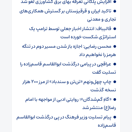
افزایش پلکانی تعرفه بهای برق کشاورزی لغو شد
تاکید ایران و قرقیزستان بر گسترش همکاری‌های
تجاری و معدنی
قالیباف: انتشار اخبار جعلی توسط ترامپ یک
استراتژی شکست خورده است
محسن رضایی: اجازه باز شدن مسیر دوم در تنگه
هرمز را نخواهیم داد
عراقچی در پیامی درگذشت ابوالقاسم قاسم‌زاده را
تسلیت گفت
چاپ چهل‌ونهم «تن‌تن و سندباد» از مرز ۲۰۰ هزار
نسخه گذشت
«گاهِ گم‌شدگان»؛ روایتی ادبی از مواجهه با امام
رضا(ع) منتشر شد
پیام تسلیت وزیر فرهنگ در پی درگذشت ابوالقاسم
قاسم‌زاده