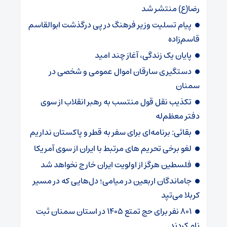
رضا(ع) منتشر شد
پیام تسلیت وزیر فرهنگ در پی درگذشت ابوالقاسم
قاسم‌زاده
پایان یک زندگی، آغاز چند امید
دستگیری سارقان اموال عمومی و شخصی در
سمنان
تکذیب نقل قول منتسب به رهبر انقلاب از سوی
دفتر معظم‌له
بقائی: برنامه‌ای برای سفر به قطر و پاکستان نداریم
لغو برخی تحریم های مرتبط با ایران از سوی آمریکا
فلسطین هرگز از اولویت ایران خارج نخواهد شد
جاماندگان اربعین در میامی؛ دل‌هایی که در مسیر
کربلا می‌تپد
۸۰۱ نفر برای حج تمتع ۱۴۰۵ در استان سمنان ثبت
نام کردند