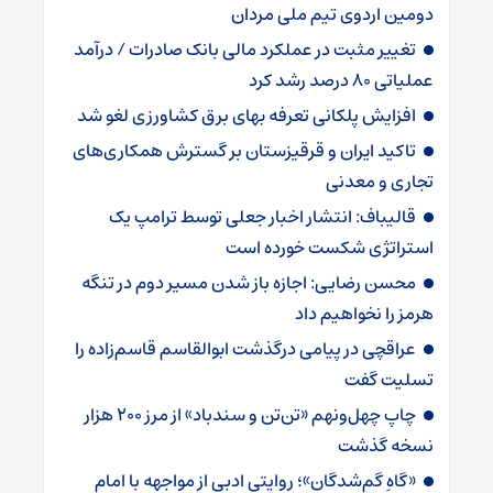
دومین اردوی تیم ملی مردان
تغییر مثبت در عملکرد مالی بانک صادرات / درآمد
عملیاتی ۸۰ درصد رشد کرد
افزایش پلکانی تعرفه بهای برق کشاورزی لغو شد
تاکید ایران و قرقیزستان بر گسترش همکاری‌های
تجاری و معدنی
قالیباف: انتشار اخبار جعلی توسط ترامپ یک
استراتژی شکست خورده است
محسن رضایی: اجازه باز شدن مسیر دوم در تنگه
هرمز را نخواهیم داد
عراقچی در پیامی درگذشت ابوالقاسم قاسم‌زاده را
تسلیت گفت
چاپ چهل‌ونهم «تن‌تن و سندباد» از مرز ۲۰۰ هزار
نسخه گذشت
«گاهِ گم‌شدگان»؛ روایتی ادبی از مواجهه با امام