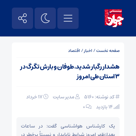
صفحه نخست
/
اخبار
/
اقتصاد
هشدار رگبار شدید، طوفان و بارش تگرگ در
۳ استان طی امروز
کد نوشته: 5160
مدیر سایت
۱۷ خرداد
14 بازدید
۰
یک کارشناس هواشناسی گفت: در ساعات
بعدازظهر امروز شرایط ناپایدار و نسبتاً پرخطر در