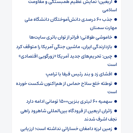
اربعین؛ نمایش عظیم همبستگی و مقاومت
اسلامی
جذب ۶۰ درصدی دانش‌آموختگان دانشگاه ملی
مهارت سمنان
خاموشی طولانی؛ فراتر از توان باتری سایت‌ها
بازدارندگی ایران، ماشین جنگی آمریکا را متوقف کرد
چین: تحریم‌های جدید آمریکا «زورگویی اقتصادی»
است
افشای زد و بند رئیس فیفا با ترامپ
توطئه خلع سلاح حماس از هم‌اکنون شکست خورده
است
سهمیه ۶۰ لیتری بنزین۱۵۰۰ تومانی ادامه دارد
زائران اربعین از فرودگاه بین‌المللی شاهرود راهی
نجف اشرف شدند
زمین لرزه دامغان خساراتی نداشته است؛ ارزیابی