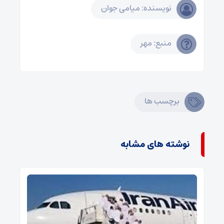
نویسنده: میامی جوان
منبع: مهر
برچسب ها
نوشته های مشابه