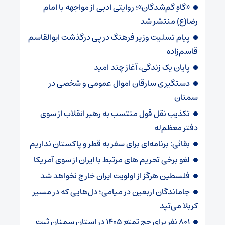
«گاهِ گم‌شدگان»؛ روایتی ادبی از مواجهه با امام
رضا(ع) منتشر شد
پیام تسلیت وزیر فرهنگ در پی درگذشت ابوالقاسم
قاسم‌زاده
پایان یک زندگی، آغاز چند امید
دستگیری سارقان اموال عمومی و شخصی در
سمنان
تکذیب نقل قول منتسب به رهبر انقلاب از سوی
دفتر معظم‌له
بقائی: برنامه‌ای برای سفر به قطر و پاکستان نداریم
لغو برخی تحریم های مرتبط با ایران از سوی آمریکا
فلسطین هرگز از اولویت ایران خارج نخواهد شد
جاماندگان اربعین در میامی؛ دل‌هایی که در مسیر
کربلا می‌تپد
۸۰۱ نفر برای حج تمتع ۱۴۰۵ در استان سمنان ثبت