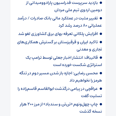
بازدید سرپرست فدراسیون پارادوومیدانی از
دومین اردوی تیم ملی مردان
تغییر مثبت در عملکرد مالی بانک صادرات / درآمد
عملیاتی ۸۰ درصد رشد کرد
افزایش پلکانی تعرفه بهای برق کشاورزی لغو شد
تاکید ایران و قرقیزستان بر گسترش همکاری‌های
تجاری و معدنی
قالیباف: انتشار اخبار جعلی توسط ترامپ یک
استراتژی شکست خورده است
محسن رضایی: اجازه باز شدن مسیر دوم در تنگه
هرمز را نخواهیم داد
عراقچی در پیامی درگذشت ابوالقاسم قاسم‌زاده را
تسلیت گفت
چاپ چهل‌ونهم «تن‌تن و سندباد» از مرز ۲۰۰ هزار
نسخه گذشت