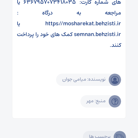
های شماره کارت: ۶۳۶۷۹۵۷۰۷۳۴۱۸۰۳۵ یا
مراجعه به درگاه :
https//mosharekat.behzisti.ir یا
semnan.behzisti.ir کمک های خود را پرداخت
کنند.
نویسنده: میامی جوان
منبع: مهر
برچسب ها