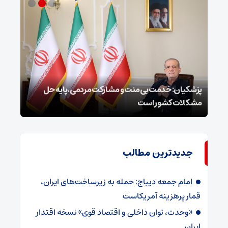
 را
پزشکیان: خدمت بی‌منت و مشارکت مردمی، پایه حل
اعتر
مشکلات کشور است
مجاه
جدیدترین مطالب
امام جمعه دیباج: حمله به زیرساخت‌های ایران،
قمار پرهزینه آمریکاست
«وحدت، توان داخلی و اقتصاد قوی» نسخه اقتدار
ایران