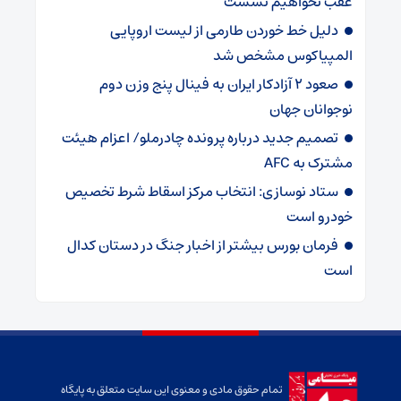
عقب نخواهیم نشست
دلیل خط خوردن طارمی از لیست اروپایی
المپیاکوس مشخص شد
صعود ۲ آزادکار ایران به فینال پنج وزن دوم
نوجوانان جهان
تصمیم جدید درباره پرونده چادرملو/ اعزام هیئت
مشترک به AFC
ستاد نوسازی: انتخاب مرکز اسقاط شرط تخصیص
خودرو است
فرمان بورس بیشتر از اخبار جنگ در دستان کدال
است
تمام حقوق مادی و معنوی این سایت متعلق به پایگاه