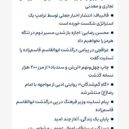
تجاری و معدنی
قالیباف: انتشار اخبار جعلی توسط ترامپ یک
استراتژی شکست خورده است
محسن رضایی: اجازه باز شدن مسیر دوم در تنگه
هرمز را نخواهیم داد
عراقچی در پیامی درگذشت ابوالقاسم قاسم‌زاده را
تسلیت گفت
چاپ چهل‌ونهم «تن‌تن و سندباد» از مرز ۲۰۰ هزار
نسخه گذشت
«گاهِ گم‌شدگان»؛ روایتی ادبی از مواجهه با امام
رضا(ع) منتشر شد
پیام تسلیت وزیر فرهنگ در پی درگذشت ابوالقاسم
قاسم‌زاده
پایان یک زندگی، آغاز چند امید
دستگیری سارقان اموال عمومی و شخصی در