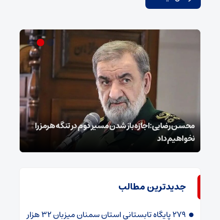
محسن رضایی: اجازه باز شدن مسیر دوم در تنگه هرمز را
عراق
نخواهیم داد
گفت
جدیدترین مطالب
۲۷۹ پایگاه تابستانی استان سمنان میزبان ۳۲ هزار