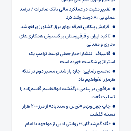
تغییر مثبت در عملکرد مالی بانک صادرات / درآمد
عملیاتی ۸۰ درصد رشد کرد
افزایش پلکانی تعرفه بهای برق کشاورزی لغو شد
تاکید ایران و قرقیزستان بر گسترش همکاری‌های
تجاری و معدنی
قالیباف: انتشار اخبار جعلی توسط ترامپ یک
استراتژی شکست خورده است
محسن رضایی: اجازه باز شدن مسیر دوم در تنگه
هرمز را نخواهیم داد
عراقچی در پیامی درگذشت ابوالقاسم قاسم‌زاده را
تسلیت گفت
چاپ چهل‌ونهم «تن‌تن و سندباد» از مرز ۲۰۰ هزار
نسخه گذشت
«گاهِ گم‌شدگان»؛ روایتی ادبی از مواجهه با امام