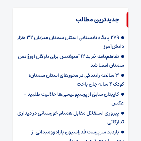
جدیدترین مطالب
۲۷۹ پایگاه تابستانی استان سمنان میزبان ۳۲ هزار
دانش‌آموز
تفاهم‌نامه خرید ۱۲ آمبولانس برای ناوگان اورژانس
سمنان امضا شد
۳ سانحه رانندگی در محورهای استان سمنان؛
کودک ۴ ساله جان باخت
کاپیتان سابق از پرسپولیسی‌ها حلالیت طلبید +
عکس
پیروزی استقلال مقابل همنام خوزستانی در دیداری
تدارکاتی
بازدید سرپرست فدراسیون پارادوومیدانی از
دومین اردوی تیم ملی مردان