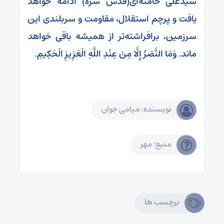
سیدعلی خامنه‌ای(قدس سره) ادامه خواهد
یافت و پرچم استقلال، مقاومت و سربلندی این
سرزمین، برافراشته‌تر از همیشه باقی خواهد
ماند. وَمَا النَّصْرُ إِلَّا مِنْ عِنْدِ اللَّهِ الْعَزِیزِ الْحَکِیمِ.
نویسنده: میامی جوان
منبع: مهر
برچسب ها