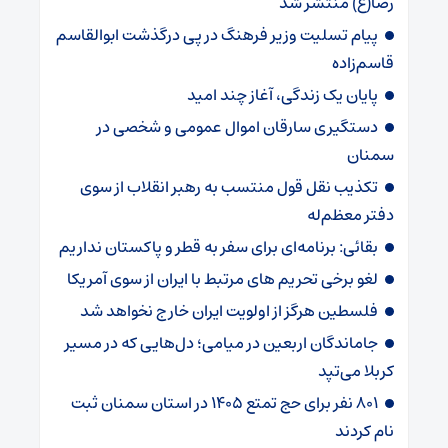
رضا(ع) منتشر شد
پیام تسلیت وزیر فرهنگ در پی درگذشت ابوالقاسم
قاسم‌زاده
پایان یک زندگی، آغاز چند امید
دستگیری سارقان اموال عمومی و شخصی در
سمنان
تکذیب نقل قول منتسب به رهبر انقلاب از سوی
دفتر معظم‌له
بقائی: برنامه‌ای برای سفر به قطر و پاکستان نداریم
لغو برخی تحریم های مرتبط با ایران از سوی آمریکا
فلسطین هرگز از اولویت ایران خارج نخواهد شد
جاماندگان اربعین در میامی؛ دل‌هایی که در مسیر
کربلا می‌تپد
۸۰۱ نفر برای حج تمتع ۱۴۰۵ در استان سمنان ثبت
نام کردند