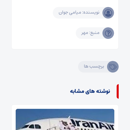
نویسنده: میامی جوان
منبع: مهر
برچسب ها
نوشته های مشابه