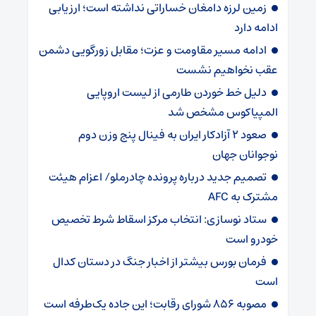
زمین لرزه دامغان خساراتی نداشته است؛ ارزیابی
ادامه دارد
ادامه مسیر مقاومت و عزت؛ مقابل زورگویی دشمن
عقب نخواهیم نشست
دلیل خط خوردن طارمی از لیست اروپایی
المپیاکوس مشخص شد
صعود ۲ آزادکار ایران به فینال پنج وزن دوم
نوجوانان جهان
تصمیم جدید درباره پرونده چادرملو/ اعزام هیئت
مشترک به AFC
ستاد نوسازی: انتخاب مرکز اسقاط شرط تخصیص
خودرو است
فرمان بورس بیشتر از اخبار جنگ در دستان کدال
است
مصوبه ۸۵۶ شورای رقابت؛ این جاده یک‌طرفه است