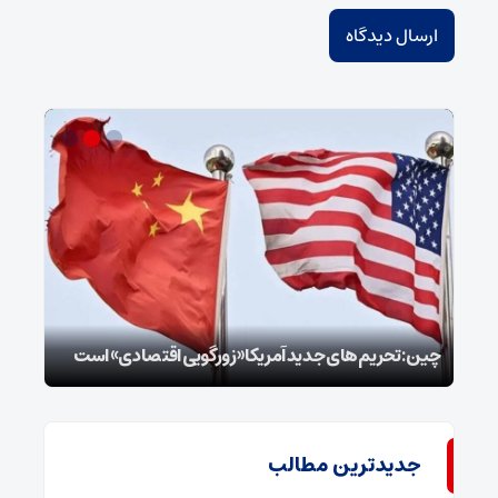
سپا
توطئ
چین: تحریم‌های جدید آمریکا «زورگویی اقتصادی» است
است
جدیدترین مطالب