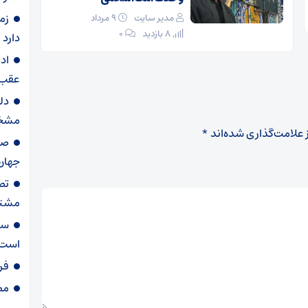
زم
مدیر سایت
۹ مرداد
8 بازدید
۰
دارد
اد
عقب 
دل
مشخ
 علامت‌گذاری شده‌اند
*
جهان
تص
مشترک
ست
است
فر
مصوبه ۸۵۶ شور