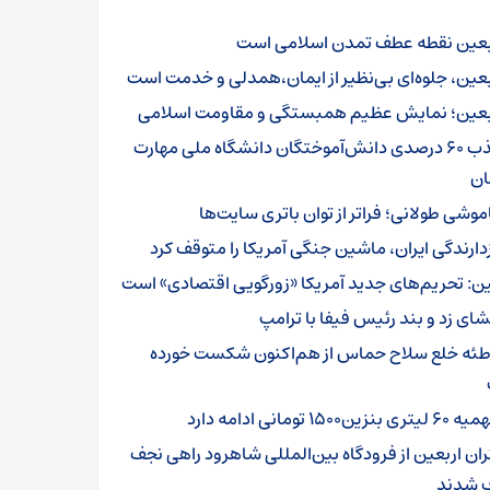
بعین نقطه عطف تمدن اسلامی است
بعین، جلوه‌ای بی‌نظیر از ایمان،همدلی و خدمت است
بعین؛ نمایش عظیم همبستگی و مقاومت اسلامی
جذب ۶۰ درصدی دانش‌آموختگان دانشگاه ملی مهارت
ن
موشی طولانی؛ فراتر از توان باتری سایت‌ها
زدارندگی ایران، ماشین جنگی آمریکا را متوقف کرد
ن: تحریم‌های جدید آمریکا «زورگویی اقتصادی» است
شای زد و بند رئیس فیفا با ترامپ
طئه خلع سلاح حماس از هم‌اکنون شکست خورده
تری بنزین۱۵۰۰ تومانی ادامه دارد
ئران اربعین از فرودگاه بین‌المللی شاهرود راهی نجف
 شدند