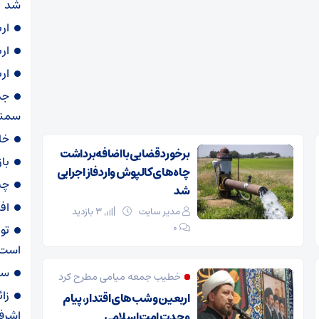
شد
ار
ار
ار
سمنا
خا
برخورد قضایی با اضافه‌برداشت
با
چاه‌های کالپوش وارد فاز اجرایی
چی
شد
اف
مدیر سایت
3 بازدید
۰
تو
است
سهمیه ۶۰ لی
خطیب جمعه میامی مطرح کرد
زا
اربعین و شب‌های اقتدار، پیام
اشرف
وحدت امت اسلامی