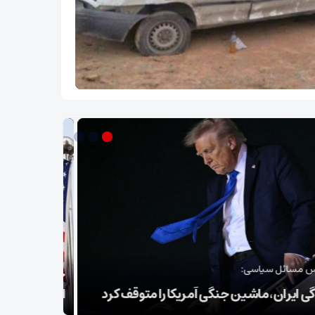
سپاه: ️
 تحریم‌های جدید آمریکا «زورگویی اقتصادی»
توطئه خلع
است