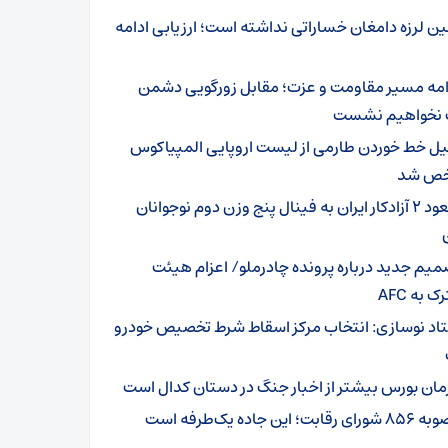
ین لرزه دامغان خساراتی نداشته است؛ ارزیابی ادامه
امه مسیر مقاومت و عزت؛ مقابل زورگویی دشمن
نخواهیم نشست
یل خط خوردن طارمی از لیست اروپایی المپیاکوس
ص شد
صعود ۲ آزادکار ایران به فینال پنج وزن دوم نوجوانان
میم جدید درباره پرونده چادرملو/ اعزام هیئت
 به AFC
اد نوسازی: انتخاب مرکز اسقاط شرط تخصیص خودرو
مان بورس بیشتر از اخبار جنگ در دستان کدال است
ای رقابت؛ این جاده یک‌طرفه است